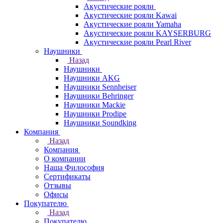
Акустические рояли
Акустические рояли Kawai
Акустические рояли Yamaha
Акустические рояли KAYSERBURG
Акустические рояли Pearl River
Наушники
Назад
Наушники
Наушники AKG
Наушники Sennheiser
Наушники Behringer
Наушники Mackie
Наушники Prodipe
Наушники Soundking
Компания
Назад
Компания
О компании
Наша Философия
Сертификаты
Отзывы
Офисы
Покупателю
Назад
Покупателю