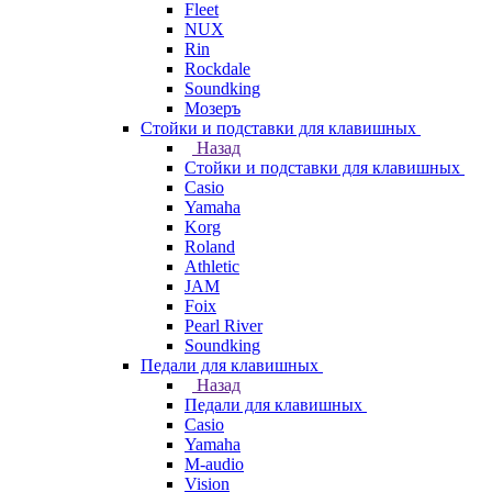
Fleet
NUX
Rin
Rockdale
Soundking
Мозеръ
Стойки и подставки для клавишных
Назад
Стойки и подставки для клавишных
Casio
Yamaha
Korg
Roland
Athletic
JAM
Foix
Pearl River
Soundking
Педали для клавишных
Назад
Педали для клавишных
Casio
Yamaha
M-audio
Vision