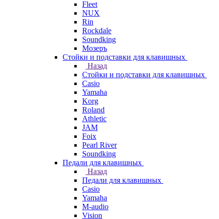
Fleet
NUX
Rin
Rockdale
Soundking
Мозеръ
Стойки и подставки для клавишных
Назад
Стойки и подставки для клавишных
Casio
Yamaha
Korg
Roland
Athletic
JAM
Foix
Pearl River
Soundking
Педали для клавишных
Назад
Педали для клавишных
Casio
Yamaha
M-audio
Vision