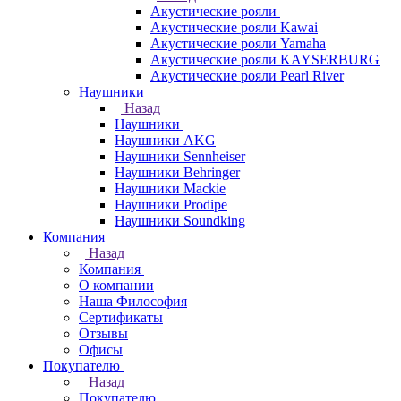
Акустические рояли
Акустические рояли Kawai
Акустические рояли Yamaha
Акустические рояли KAYSERBURG
Акустические рояли Pearl River
Наушники
Назад
Наушники
Наушники AKG
Наушники Sennheiser
Наушники Behringer
Наушники Mackie
Наушники Prodipe
Наушники Soundking
Компания
Назад
Компания
О компании
Наша Философия
Сертификаты
Отзывы
Офисы
Покупателю
Назад
Покупателю