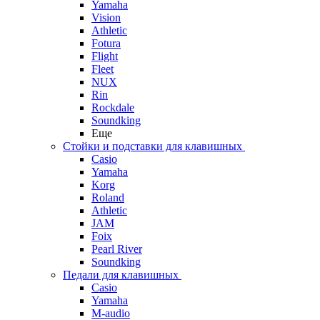
Yamaha
Vision
Athletic
Fotura
Flight
Fleet
NUX
Rin
Rockdale
Soundking
Еще
Стойки и подставки для клавишных
Casio
Yamaha
Korg
Roland
Athletic
JAM
Foix
Pearl River
Soundking
Педали для клавишных
Casio
Yamaha
M-audio