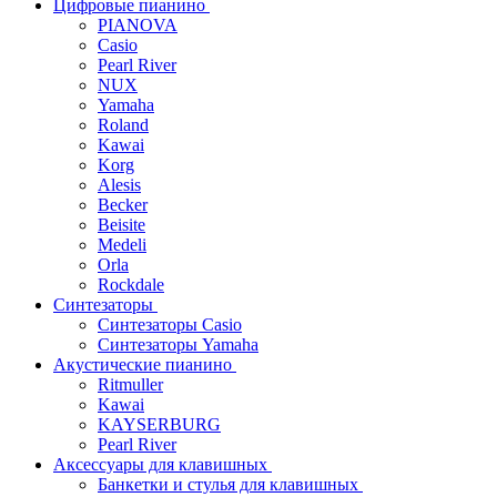
Цифровые пианино
PIANOVA
Casio
Pearl River
NUX
Yamaha
Roland
Kawai
Korg
Alesis
Becker
Beisite
Medeli
Orla
Rockdale
Синтезаторы
Синтезаторы Casio
Синтезаторы Yamaha
Акустические пианино
Ritmuller
Kawai
KAYSERBURG
Pearl River
Аксессуары для клавишных
Банкетки и стулья для клавишных