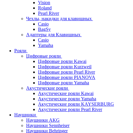
Vision
Roland
Pearl River
Чехлы, накидки для клавишных
Casio
BagSy
Адаптеры для Клавишных
Casio
Yamaha
Рояли
Цифровые рояли
Цифровые рояли Kawai
Цифровые рояли Kurzweil
Цифровые рояли Pearl River
Цифровые рояли PIANOVA
Цифровые рояли Yamaha
Акустические рояли
Акустические рояли Kawai
Акустические рояли Yamaha
Акустические рояли KAYSERBURG
Акустические рояли Pearl River
Наушники
Наушники AKG
Наушники Sennheiser
Наушники Behringer