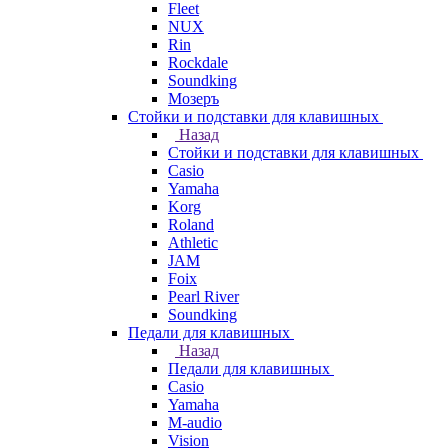
Fleet
NUX
Rin
Rockdale
Soundking
Мозеръ
Стойки и подставки для клавишных
Назад
Стойки и подставки для клавишных
Casio
Yamaha
Korg
Roland
Athletic
JAM
Foix
Pearl River
Soundking
Педали для клавишных
Назад
Педали для клавишных
Casio
Yamaha
M-audio
Vision