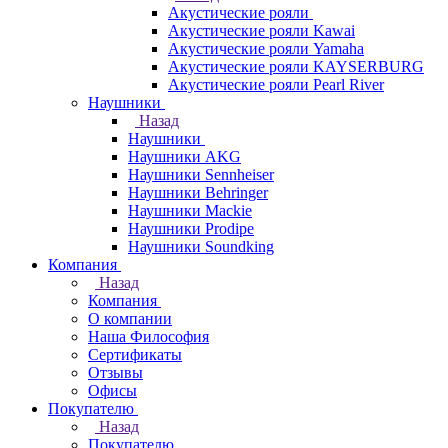
Акустические рояли
Акустические рояли Kawai
Акустические рояли Yamaha
Акустические рояли KAYSERBURG
Акустические рояли Pearl River
Наушники
Назад
Наушники
Наушники AKG
Наушники Sennheiser
Наушники Behringer
Наушники Mackie
Наушники Prodipe
Наушники Soundking
Компания
Назад
Компания
О компании
Наша Философия
Сертификаты
Отзывы
Офисы
Покупателю
Назад
Покупателю