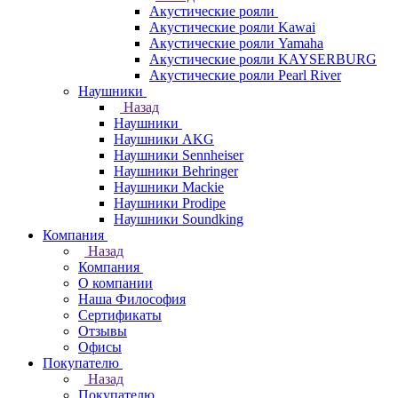
Акустические рояли
Акустические рояли Kawai
Акустические рояли Yamaha
Акустические рояли KAYSERBURG
Акустические рояли Pearl River
Наушники
Назад
Наушники
Наушники AKG
Наушники Sennheiser
Наушники Behringer
Наушники Mackie
Наушники Prodipe
Наушники Soundking
Компания
Назад
Компания
О компании
Наша Философия
Сертификаты
Отзывы
Офисы
Покупателю
Назад
Покупателю