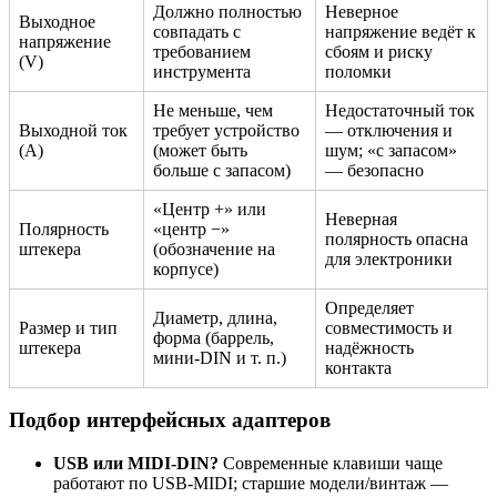
Должно полностью
Неверное
Выходное
совпадать с
напряжение ведёт к
напряжение
требованием
сбоям и риску
(V)
инструмента
поломки
Не меньше, чем
Недостаточный ток
Выходной ток
требует устройство
— отключения и
(A)
(может быть
шум; «с запасом»
больше с запасом)
— безопасно
«Центр +» или
Неверная
Полярность
«центр −»
полярность опасна
штекера
(обозначение на
для электроники
корпусе)
Определяет
Диаметр, длина,
Размер и тип
совместимость и
форма (баррель,
штекера
надёжность
мини-DIN и т. п.)
контакта
Подбор интерфейсных адаптеров
USB или MIDI-DIN?
Современные клавиши чаще
работают по USB-MIDI; старшие модели/винтаж —