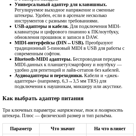
Универсальный адаптер для клавишных.
Регулируемое выходное напряжение и сменные
штекеры. Удобен, если в арсенале несколько
инструментов с разными требованиями.
USB-адаптеры и кабели.
Для подключения MIDI-
клавиатуры и цифрового пианино к ПК/ноутбуку,
обновления прошивок и записи в DAW.
MIDI-интерфейсы (DIN↔USB).
Преобразуют
традиционный 5-пиновый MIDI в USB для работы с
современным софтом.
Bluetooth-MIDI адаптеры.
Беспроводная передача
MIDI-данных к планшету/смартфону и ноутбуку —
удобно для репетиций и лайв-сетапов без кабелей.
Аудиоадаптеры и переходники.
Кабели и «джек-
адаптеры» (например, 6,3→3,5 мм TRS) для
подключения к наушникам, микшеру или акустике.
Как выбрать адаптер питания
Три ключевых параметра:
напряжение
,
ток
и
полярность
штекера. Плюс — физический размер и тип разъёма.
Параметр
Что значит
На что влияет