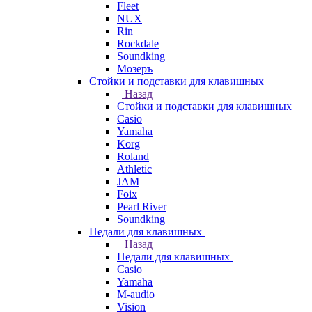
Fleet
NUX
Rin
Rockdale
Soundking
Мозеръ
Стойки и подставки для клавишных
Назад
Стойки и подставки для клавишных
Casio
Yamaha
Korg
Roland
Athletic
JAM
Foix
Pearl River
Soundking
Педали для клавишных
Назад
Педали для клавишных
Casio
Yamaha
M-audio
Vision