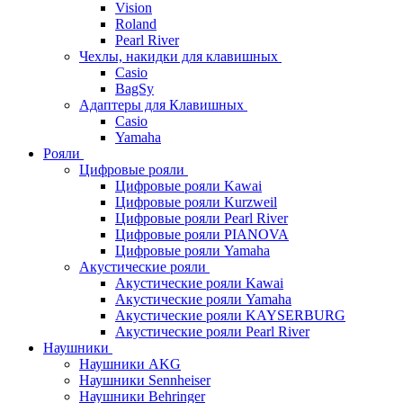
Vision
Roland
Pearl River
Чехлы, накидки для клавишных
Casio
BagSy
Адаптеры для Клавишных
Casio
Yamaha
Рояли
Цифровые рояли
Цифровые рояли Kawai
Цифровые рояли Kurzweil
Цифровые рояли Pearl River
Цифровые рояли PIANOVA
Цифровые рояли Yamaha
Акустические рояли
Акустические рояли Kawai
Акустические рояли Yamaha
Акустические рояли KAYSERBURG
Акустические рояли Pearl River
Наушники
Наушники AKG
Наушники Sennheiser
Наушники Behringer