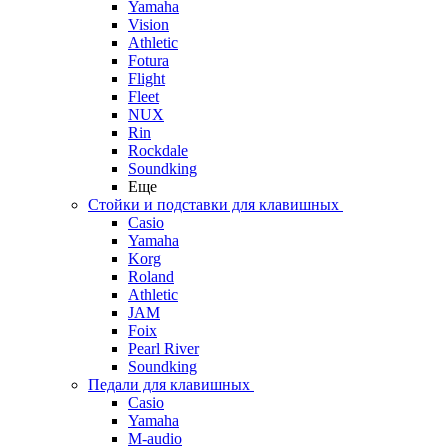
Yamaha
Vision
Athletic
Fotura
Flight
Fleet
NUX
Rin
Rockdale
Soundking
Еще
Стойки и подставки для клавишных
Casio
Yamaha
Korg
Roland
Athletic
JAM
Foix
Pearl River
Soundking
Педали для клавишных
Casio
Yamaha
M-audio