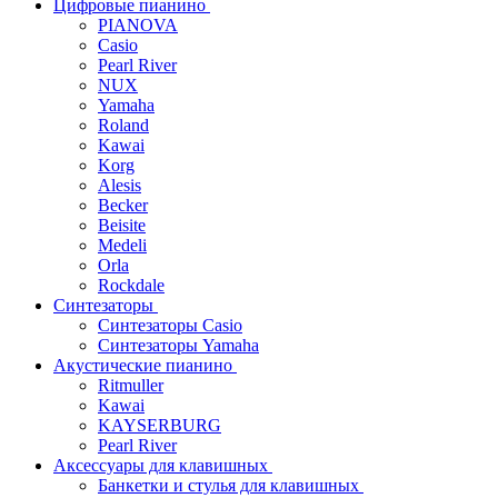
Цифровые пианино
PIANOVA
Casio
Pearl River
NUX
Yamaha
Roland
Kawai
Korg
Alesis
Becker
Beisite
Medeli
Orla
Rockdale
Синтезаторы
Синтезаторы Casio
Синтезаторы Yamaha
Акустические пианино
Ritmuller
Kawai
KAYSERBURG
Pearl River
Аксессуары для клавишных
Банкетки и стулья для клавишных