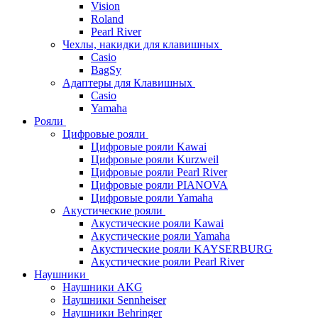
Vision
Roland
Pearl River
Чехлы, накидки для клавишных
Casio
BagSy
Адаптеры для Клавишных
Casio
Yamaha
Рояли
Цифровые рояли
Цифровые рояли Kawai
Цифровые рояли Kurzweil
Цифровые рояли Pearl River
Цифровые рояли PIANOVA
Цифровые рояли Yamaha
Акустические рояли
Акустические рояли Kawai
Акустические рояли Yamaha
Акустические рояли KAYSERBURG
Акустические рояли Pearl River
Наушники
Наушники AKG
Наушники Sennheiser
Наушники Behringer