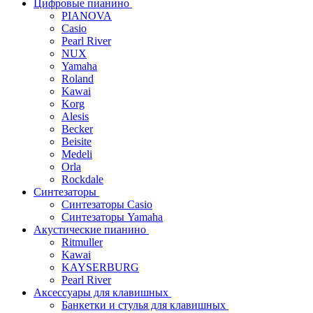
Цифровые пианино
PIANOVA
Casio
Pearl River
NUX
Yamaha
Roland
Kawai
Korg
Alesis
Becker
Beisite
Medeli
Orla
Rockdale
Синтезаторы
Синтезаторы Casio
Синтезаторы Yamaha
Акустические пианино
Ritmuller
Kawai
KAYSERBURG
Pearl River
Аксессуары для клавишных
Банкетки и стулья для клавишных