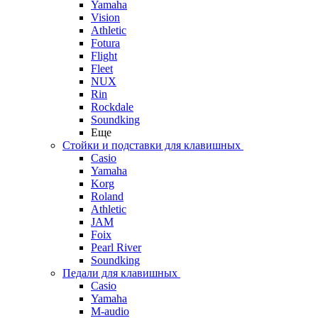
Yamaha
Vision
Athletic
Fotura
Flight
Fleet
NUX
Rin
Rockdale
Soundking
Еще
Стойки и подставки для клавишных
Casio
Yamaha
Korg
Roland
Athletic
JAM
Foix
Pearl River
Soundking
Педали для клавишных
Casio
Yamaha
M-audio