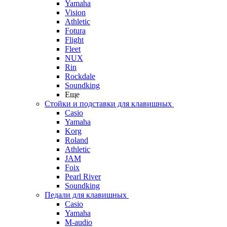
Yamaha
Vision
Athletic
Fotura
Flight
Fleet
NUX
Rin
Rockdale
Soundking
Еще
Стойки и подставки для клавишных
Casio
Yamaha
Korg
Roland
Athletic
JAM
Foix
Pearl River
Soundking
Педали для клавишных
Casio
Yamaha
M-audio