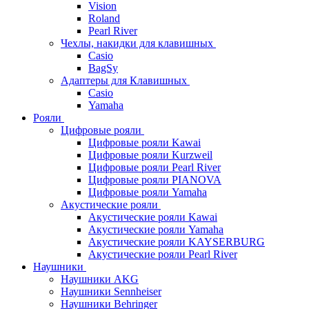
Vision
Roland
Pearl River
Чехлы, накидки для клавишных
Casio
BagSy
Адаптеры для Клавишных
Casio
Yamaha
Рояли
Цифровые рояли
Цифровые рояли Kawai
Цифровые рояли Kurzweil
Цифровые рояли Pearl River
Цифровые рояли PIANOVA
Цифровые рояли Yamaha
Акустические рояли
Акустические рояли Kawai
Акустические рояли Yamaha
Акустические рояли KAYSERBURG
Акустические рояли Pearl River
Наушники
Наушники AKG
Наушники Sennheiser
Наушники Behringer