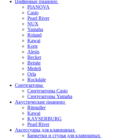
Цифровые пианино
PIANOVA
Casio
Pearl River
NUX
Yamaha
Roland
Kawai
Korg
Alesis
Becker
Beisite
Medeli
Orla
Rockdale
Синтезаторы
Синтезаторы Casio
Синтезаторы Yamaha
Акустические пианино
Ritmuller
Kawai
KAYSERBURG
Pearl River
Аксессуары для клавишных
Банкетки и стулья для клавишных