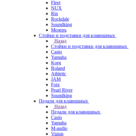
Fleet
NUX
Rin
Rockdale
Soundking
Мозеръ
Стойки и подставки для клавишных
Назад
Стойки и подставки для клавишных
Casio
Yamaha
Korg
Roland
Athletic
JAM
Foix
Pearl River
Soundking
Педали для клавишных
Назад
Педали для клавишных
Casio
Yamaha
M-audio
Vision