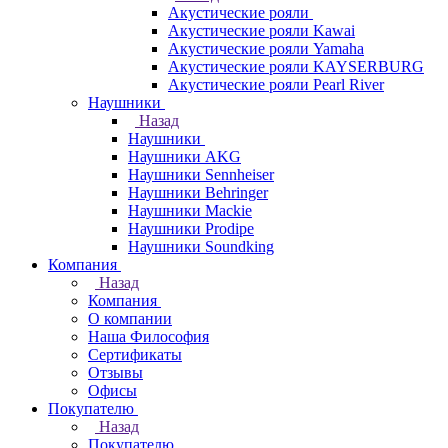
Акустические рояли
Акустические рояли Kawai
Акустические рояли Yamaha
Акустические рояли KAYSERBURG
Акустические рояли Pearl River
Наушники
Назад
Наушники
Наушники AKG
Наушники Sennheiser
Наушники Behringer
Наушники Mackie
Наушники Prodipe
Наушники Soundking
Компания
Назад
Компания
О компании
Наша Философия
Сертификаты
Отзывы
Офисы
Покупателю
Назад
Покупателю