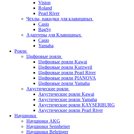
Vision
Roland
Pearl River
Чехлы, накидки для клавишных
Casio
BagSy
Адаптеры для Клавишных
Casio
Yamaha
Рояли
Цифровые рояли
Цифровые рояли Kawai
Цифровые рояли Kurzweil
Цифровые рояли Pearl River
Цифровые рояли PIANOVA
Цифровые рояли Yamaha
Акустические рояли
Акустические рояли Kawai
Акустические рояли Yamaha
Акустические рояли KAYSERBURG
Акустические рояли Pearl River
Наушники
Наушники AKG
Наушники Sennheiser
Наушники Behringer