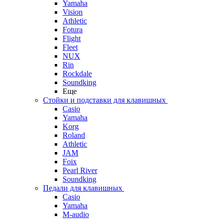
Yamaha
Vision
Athletic
Fotura
Flight
Fleet
NUX
Rin
Rockdale
Soundking
Еще
Стойки и подставки для клавишных
Casio
Yamaha
Korg
Roland
Athletic
JAM
Foix
Pearl River
Soundking
Педали для клавишных
Casio
Yamaha
M-audio