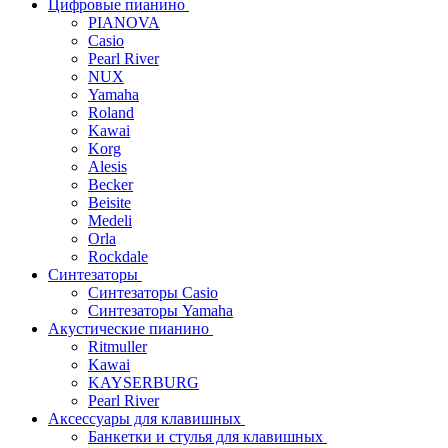
Цифровые пианино
PIANOVA
Casio
Pearl River
NUX
Yamaha
Roland
Kawai
Korg
Alesis
Becker
Beisite
Medeli
Orla
Rockdale
Синтезаторы
Синтезаторы Casio
Синтезаторы Yamaha
Акустические пианино
Ritmuller
Kawai
KAYSERBURG
Pearl River
Аксессуары для клавишных
Банкетки и стулья для клавишных