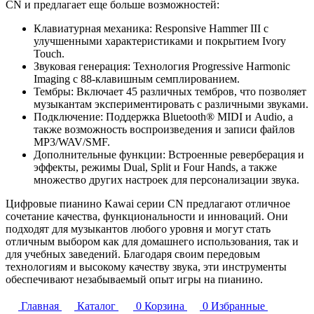
CN и предлагает еще больше возможностей:
Клавиатурная механика: Responsive Hammer III с
улучшенными характеристиками и покрытием Ivory
Touch.
Звуковая генерация: Технология Progressive Harmonic
Imaging с 88-клавишным семплированием.
Тембры: Включает 45 различных тембров, что позволяет
музыкантам экспериментировать с различными звуками.
Подключение: Поддержка Bluetooth® MIDI и Audio, а
также возможность воспроизведения и записи файлов
MP3/WAV/SMF.
Дополнительные функции: Встроенные реверберация и
эффекты, режимы Dual, Split и Four Hands, а также
множество других настроек для персонализации звука.
Цифровые пианино Kawai серии CN предлагают отличное
сочетание качества, функциональности и инноваций. Они
подходят для музыкантов любого уровня и могут стать
отличным выбором как для домашнего использования, так и
для учебных заведений. Благодаря своим передовым
технологиям и высокому качеству звука, эти инструменты
обеспечивают незабываемый опыт игры на пианино.
Главная
Каталог
0
Корзина
0
Избранные