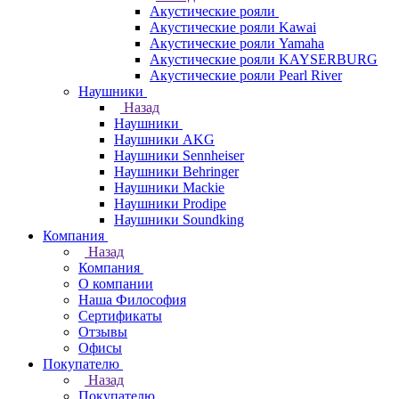
Акустические рояли
Акустические рояли Kawai
Акустические рояли Yamaha
Акустические рояли KAYSERBURG
Акустические рояли Pearl River
Наушники
Назад
Наушники
Наушники AKG
Наушники Sennheiser
Наушники Behringer
Наушники Mackie
Наушники Prodipe
Наушники Soundking
Компания
Назад
Компания
О компании
Наша Философия
Сертификаты
Отзывы
Офисы
Покупателю
Назад
Покупателю