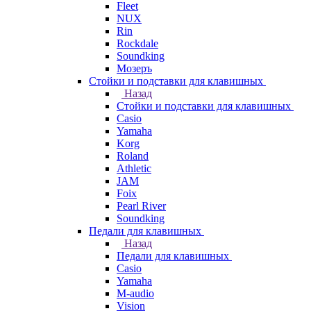
Fleet
NUX
Rin
Rockdale
Soundking
Мозеръ
Стойки и подставки для клавишных
Назад
Стойки и подставки для клавишных
Casio
Yamaha
Korg
Roland
Athletic
JAM
Foix
Pearl River
Soundking
Педали для клавишных
Назад
Педали для клавишных
Casio
Yamaha
M-audio
Vision