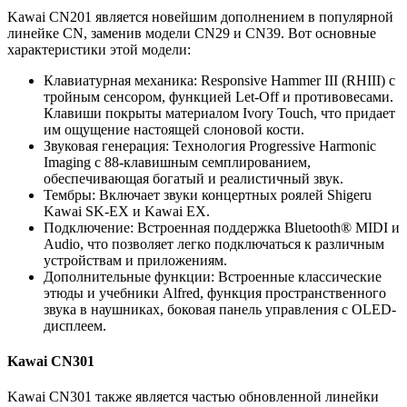
Kawai CN201 является новейшим дополнением в популярной
линейке CN, заменив модели CN29 и CN39. Вот основные
характеристики этой модели:
Клавиатурная механика: Responsive Hammer III (RHIII) с
тройным сенсором, функцией Let-Off и противовесами.
Клавиши покрыты материалом Ivory Touch, что придает
им ощущение настоящей слоновой кости.
Звуковая генерация: Технология Progressive Harmonic
Imaging с 88-клавишным семплированием,
обеспечивающая богатый и реалистичный звук.
Тембры: Включает звуки концертных роялей Shigeru
Kawai SK-EX и Kawai EX.
Подключение: Встроенная поддержка Bluetooth® MIDI и
Audio, что позволяет легко подключаться к различным
устройствам и приложениям.
Дополнительные функции: Встроенные классические
этюды и учебники Alfred, функция пространственного
звука в наушниках, боковая панель управления с OLED-
дисплеем.
Kawai CN301
Kawai CN301 также является частью обновленной линейки