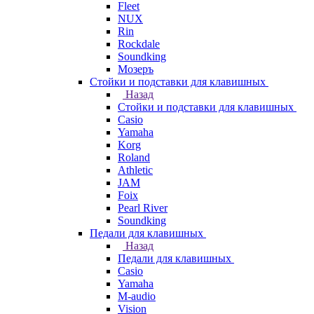
Fleet
NUX
Rin
Rockdale
Soundking
Мозеръ
Стойки и подставки для клавишных
Назад
Стойки и подставки для клавишных
Casio
Yamaha
Korg
Roland
Athletic
JAM
Foix
Pearl River
Soundking
Педали для клавишных
Назад
Педали для клавишных
Casio
Yamaha
M-audio
Vision