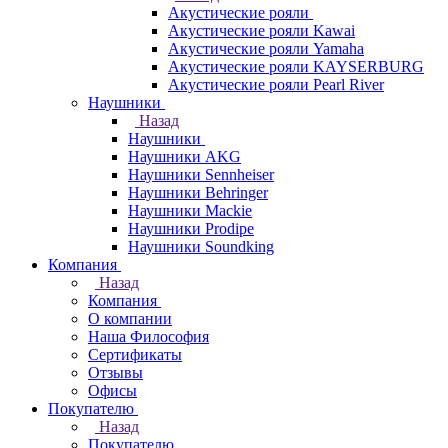
Акустические рояли
Акустические рояли Kawai
Акустические рояли Yamaha
Акустические рояли KAYSERBURG
Акустические рояли Pearl River
Наушники
Назад
Наушники
Наушники AKG
Наушники Sennheiser
Наушники Behringer
Наушники Mackie
Наушники Prodipe
Наушники Soundking
Компания
Назад
Компания
О компании
Наша Философия
Сертификаты
Отзывы
Офисы
Покупателю
Назад
Покупателю