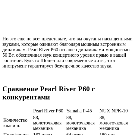
Но это еще не все: представьте, что вы окутаны насыщенными
звуками, которые оживают благодаря мощным встроенным
динамикам. Pearl River P60 оснащен динамиками мощностью
50 Вт, обеспечивая звук концертного уровня прямо в вашей
гостиной. Будь то Шопен или современные хиты, этот
инструмент гарантирует безупречное качество звука.
Сравнение Pearl River P60 с
конкурентами
Pearl River P60
Yamaha P-45
NUX NPK-10
88,
88,
88,
Количество
молоточковая
молоточковая
молоточковая
клавиш:
механика
механика
механика
Полифония:
162 ноты
64 ноты
189 нот