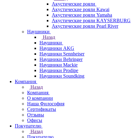
Акустические рояли
Акустические рояли Kawai
Акустические рояли Yamaha
Акустические рояли KAYSERBURG
Акустические рояли Pearl River
Наушники
Назад
Наушники
Наушники AKG
Наушники Sennheiser
Наушники Behringer
Наушники Mackie
Наушники Prodipe
Наушники Soundking
Компания
Назад
Компания
О компании
Наша Философия
Сертификаты
Отзывы
Офисы
Покупателю
Назад
Покупателю