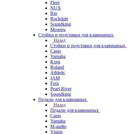
Fleet
NUX
Rin
Rockdale
Soundking
Мозеръ
Стойки и подставки для клавишных
Назад
Стойки и подставки для клавишных
Casio
Yamaha
Korg
Roland
Athletic
JAM
Foix
Pearl River
Soundking
Педали для клавишных
Назад
Педали для клавишных
Casio
Yamaha
M-audio
Vision