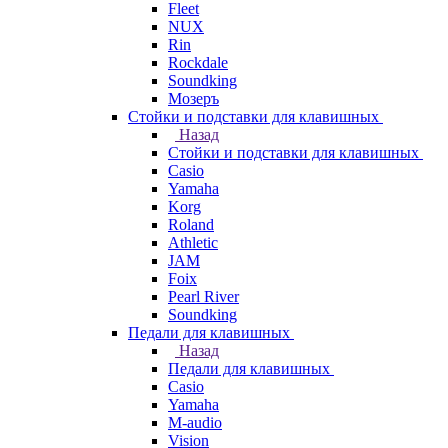
Fleet
NUX
Rin
Rockdale
Soundking
Мозеръ
Стойки и подставки для клавишных
Назад
Стойки и подставки для клавишных
Casio
Yamaha
Korg
Roland
Athletic
JAM
Foix
Pearl River
Soundking
Педали для клавишных
Назад
Педали для клавишных
Casio
Yamaha
M-audio
Vision