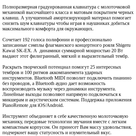
Полноразмерная градуированная клавиатура с молоточковой
механикой высочайшего класса и матовым покрытием черных
клавиш. А улучшенный амортизирующий материал помогает
снизить шум клавиатуры чтобы играя в наушниках добиться
максимального комфорта для окружающих.
Сочетает 192 голоса полифонии и профессионально
записанные сэмплы флагманского концертного рояля Shigeru
Kawai SK-EX. А динамики суммарной мощностью 20 Вт
выдают этот филигранный, мягкий и выразительный тембр.
Раскрыть творческий потенциал помогут 25 интересных
тембров и 100 ритмов аккомпанемента ударных
инструментов. Bluetooth MIDI позволит подключить пианино
без проводов, а Bluetooth аудио дает возможность
воспроизводить музыку через динамики инструмента.
Линейные выходы позволяют напрямую подключаться к
микшерам и акустическим системам. Поддержка приложения
PianoRemote для iOS/Android.
Инструмент объединяет в себе качественную молоточковую
механику, передовые технологии звучания вместе с легким
компактным корпусом. Он принесет Вам массу удовольствия,
подчеркнет вашу статусность и изумительный вкус.