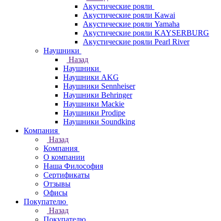
Акустические рояли
Акустические рояли Kawai
Акустические рояли Yamaha
Акустические рояли KAYSERBURG
Акустические рояли Pearl River
Наушники
Назад
Наушники
Наушники AKG
Наушники Sennheiser
Наушники Behringer
Наушники Mackie
Наушники Prodipe
Наушники Soundking
Компания
Назад
Компания
О компании
Наша Философия
Сертификаты
Отзывы
Офисы
Покупателю
Назад
Покупателю