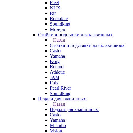
Fleet
NUX
Rin
Rockdale
Soundking
Мозеръ
Стойки и подставки для клавишных
Назад
Стойки и подставки для клавишных
Casio
Yamaha
Korg
Roland
Athletic
JAM
Foix
Pearl River
Soundking
Педали для клавишных
Назад
Педали для клавишных
Casio
Yamaha
M-audio
Vision