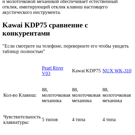
и молоточковой механикой обеспечивает естественный
отклик, имитирующий отклик клавиш настоящего
акустического инструмента.
Kawai KDP75 сравнение с
конкурентами
"Если смотрите на телефоне, переверните его чтобы увидеть
таблицу полностью"
Pearl River
Kawai KDP75
NUX WK-310
V03
88,
88,
88,
Кол-во Клавиш:
молоточковая
молоточковая
молоточковая
механика
механика
механика
Чувствительность
5 типов
4 типа
4 типа
клавиатуры: