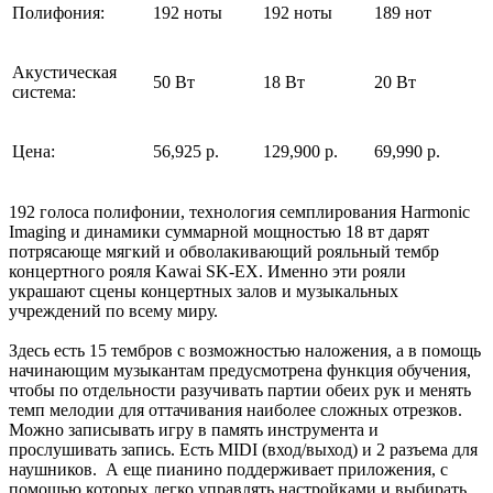
Полифония:
192 ноты
192 ноты
189 нот
Акустическая
50 Вт
18 Вт
20 Вт
система:
Цена:
56,925 р.
129,900 р.
69,990 р.
192 голоса полифонии, технология семплирования Harmonic
Imaging и динамики суммарной мощностью 18 вт дарят
потрясающе мягкий и обволакивающий рояльный тембр
концертного рояля Kawai SK-EX. Именно эти рояли
украшают сцены концертных залов и музыкальных
учреждений по всему миру.
Здесь есть 15 тембров с возможностью наложения, а в помощь
начинающим музыкантам предусмотрена функция обучения,
чтобы по отдельности разучивать партии обеих рук и менять
темп мелодии для оттачивания наиболее сложных отрезков.
Можно записывать игру в память инструмента и
прослушивать запись. Есть MIDI (вход/выход) и 2 разъема для
наушников. А еще пианино поддерживает приложения, с
помощью которых легко управлять настройками и выбирать