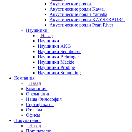
Акустические рояли
Акустические рояли Kawai
Акустические рояли Yamaha
Акустические рояли KAYSERBURG
Акустические рояли Pearl River
Наушники
Назад
Наушники
Наушники AKG
Наушники Sennheiser
Наушники Behringer
Наушники Mackie
Наушники Prodipe
Наушники Soundking
Компания
Назад
Компания
О компании
Наша Философия
Сертификаты
Отзывы
Офисы
Покупателю
Назад
Покупателю